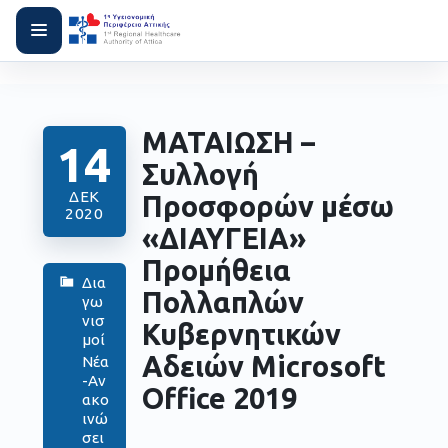
ΜΑΤΑΙΩΣΗ –
14
Συλλογή
ΔΕΚ
Προσφορών μέσω
2020
«ΔΙΑΥΓΕΙΑ»
Προμήθεια
Δια
Πολλαπλών
γω
νισ
Κυβερνητικών
μοί
Αδειών Microsoft
Νέα
-Αν
Office 2019
ακο
ινώ
σει