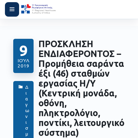
ΠΡΟΣΚΛΗΣΗ
9
ΕΝΔΙΑΦΕΡΟΝΤΟΣ –
ΙΟΎΛ
Προμήθεια σαράντα
2019
έξι (46) σταθμών
εργασίας Η/Υ
Δ
(Κεντρική μονάδα,
ι
α
οθόνη,
γ
πληκτρολόγιο,
ω
ν
ποντίκι, λειτουργικό
ι
σ
σύστημα)
μ