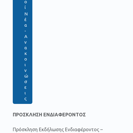
ο
ί
Ν
έ
α
-
Α
ν
α
κ
ο
ι
ν
ώ
σ
ε
ι
ς
ΠΡΟΣΚΛΗΣΗ ΕΝΔΙΑΦΕΡΟΝΤΟΣ
Πρόσκληση Εκδήλωσης Ενδιαφέροντος –