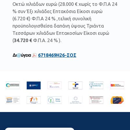
Οκτώ χιλιάδων ευρώ (28.000 € χωρίς το Φ.Π.Α 24
% συν Έξι χιλιάδες Επτακόσια Είκοσι ευρώ
(6.720 €) Φ.Π.Α 24 % ,τελική συνολική
προϋπολογισθείσα δαπάνη ύψους Τριάντα
Τεσσάρων χιλιάδων Επτακοσίων Είκοσι ευρώ
(
34.720 €
Φ.Π.Α. 24 % ).
6718469Η26-ΣΟΣ