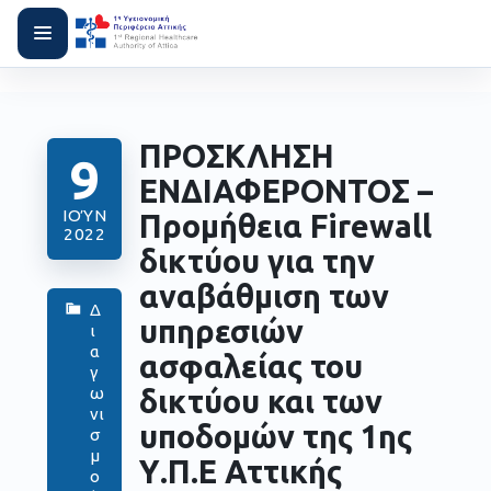
ΠΡΟΣΚΛΗΣΗ
9
ΕΝΔΙΑΦΕΡΟΝΤΟΣ –
ΙΟΎΝ
Προμήθεια Firewall
2022
δικτύου για την
αναβάθμιση των
Δ
υπηρεσιών
ι
α
ασφαλείας του
γ
δικτύου και των
ω
νι
υποδομών της 1ης
σ
μ
Υ.Π.Ε Αττικής
ο