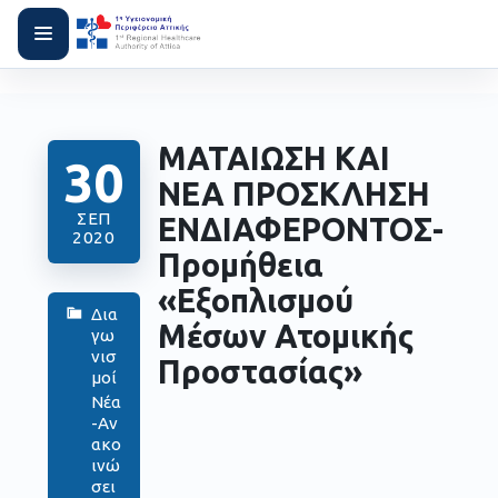
ΜΑΤΑΙΩΣΗ ΚΑΙ
30
ΝΕΑ ΠΡΟΣΚΛΗΣΗ
ΣΕΠ
ΕΝΔΙΑΦΕΡΟΝΤΟΣ-
2020
Προμήθεια
«Εξοπλισμού
Δια
Μέσων Ατομικής
γω
νισ
Προστασίας»
μοί
Νέα
-Αν
ακο
ινώ
σει