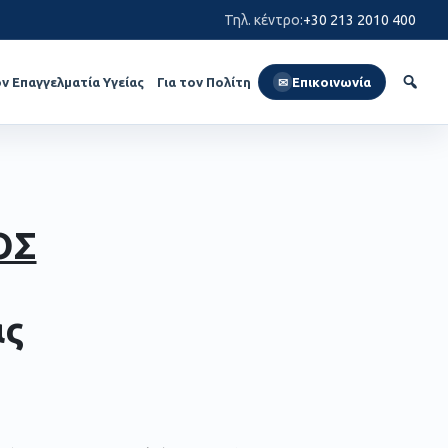
Τηλ. κέντρο
:
+30 213 2010 400
ον Επαγγελματία Υγείας
Για τον Πολίτη
Επικοινωνία
✉
ΟΣ
ας