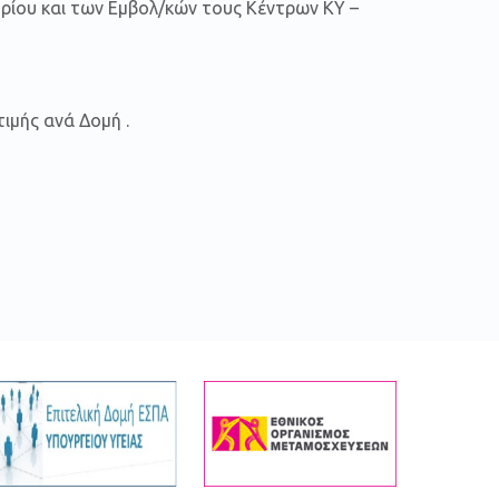
ρίου και των Εμβολ/κών τους Κέντρων ΚΥ –
ιμής ανά Δομή .