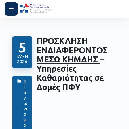
ΠΡΟΣΚΛΗΣΗ
5
ΕΝΔΙΑΦΕΡΟΝΤΟΣ
ΙΟΎΝ
ΜΕΣΩ ΚΗΜΔΗΣ
–
2026
Υπηρεσίες
Καθαριότητας σε
Δ
Δομές ΠΦΥ
ι
α
γ
ω
νι
σ
μ
ο