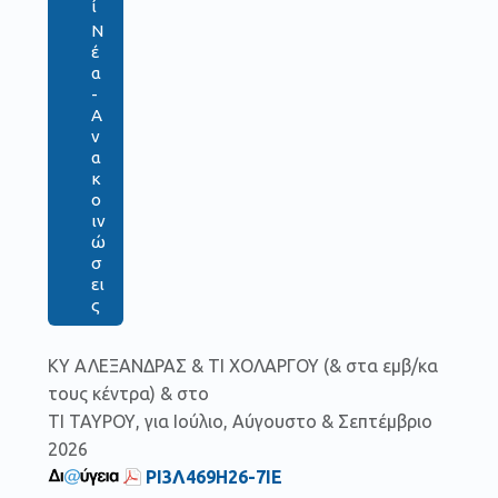
ί
Ν
έ
α
-
Α
ν
α
κ
ο
ιν
ώ
σ
ει
ς
ΚΥ ΑΛΕΞΑΝΔΡΑΣ & ΤΙ ΧΟΛΑΡΓΟΥ (& στα εμβ/κα
τους κέντρα) & στο
ΤΙ ΤΑΥΡΟΥ, για Ιούλιο, Αύγουστο & Σεπτέμβριο
2026
ΡΙ3Λ469Η26-7ΙΕ