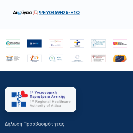
ΨΕΥ0469Η26-Ξ1Ο
Δήλωση Προσβασιμότητας