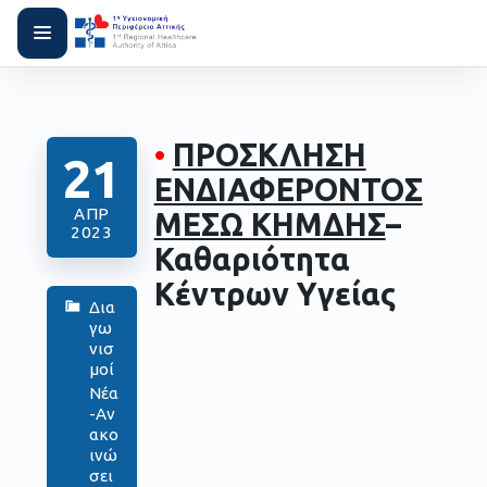
•
ΠΡΟΣΚΛΗΣΗ
21
ΕΝΔΙΑΦΕΡΟΝΤΟΣ
ΑΠΡ
ΜΕΣΩ ΚΗΜΔΗΣ
–
2023
Καθαριότητα
Κέντρων Υγείας
Δια
γω
νισ
μοί
Νέα
-Αν
ακο
ινώ
σει