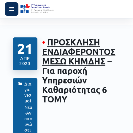
•
ΠΡΟΣΚΛΗΣΗ
21
ΕΝΔΙΑΦΕΡΟΝΤΟΣ
ΑΠΡ
ΜΕΣΩ ΚΗΜΔΗΣ
–
2023
Για παροχή
Υπηρεσιών
Δια
Kαθαριότητας 6
γω
νισ
ΤΟΜΥ
μοί
Νέα
-Αν
ακο
ινώ
σει