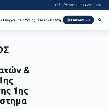
Τηλ. κέντρο
:
+30 213 2010 400
ον Επαγγελματία Υγείας
Για τον Πολίτη
Επικοινωνία
✉
ΟΣ
ατών &
1ης
ης 1ης
άστημα