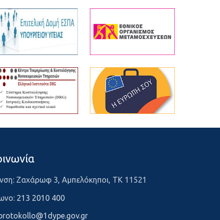
οινωνία
νση: Ζαχάρωφ 3, Αμπελόκηποι, ΤΚ 11521
ωνο:
213 2010 400
protokollo@1dype.gov.gr