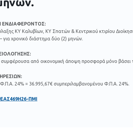
μηνών.
 ΕΝΔΙΑΦΕΡΟΝΤΟΣ:
λαξης ΚΥ Καλυβίων, ΚΥ Σπατών & Κεντρικού κτιρίου Διοίκησ
– για χρονικό διάστημα δύο (2) μηνών.
ΞΙΟΛΟΓΗΣΗΣ:
ον συμφέρουσα από οικονομική άποψη προσφορά μόνο βάσει τ
ΗΡΕΣΙΩΝ:
 Φ.Π.Α. 24% = 36.995,67€ συμπεριλαμβανομένου Φ.Π.Α. 24%.
9ΕΑΣ469Η26-ΠΜΙ