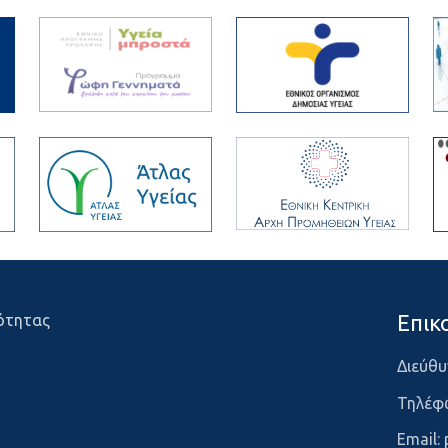
Επικ
ότητας
Διεύθυ
Τηλέφ
Email: