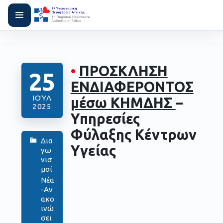
•
ΠΡΟΣΚΛΗΣΗ
25
ΕΝΔΙΑΦΕΡΟΝΤΟΣ
ΙΟΎΛ
μέσω ΚΗΜΔΗΣ
–
2025
Υπηρεσίες
Φύλαξης Κέντρων
Δια
Υγείας
γω
νισ
μοί
Νέα
-Αν
ακο
ινώ
σει