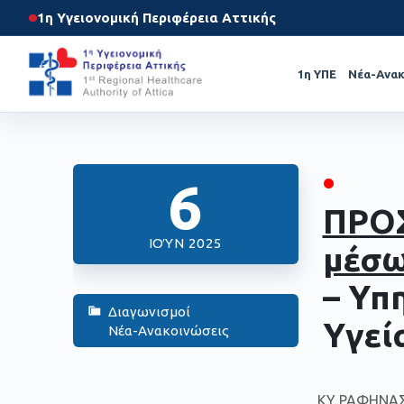
1η Υγειονομική Περιφέρεια Αττικής
1η ΥΠΕ
Νέα-Ανακ
•
6
ΠΡΟ
ΙΟΎΝ 2025
μέσ
– Υπ
Διαγωνισμοί
Υγεί
Νέα-Ανακοινώσεις
ΚΥ ΡΑΦΗΝΑΣ,