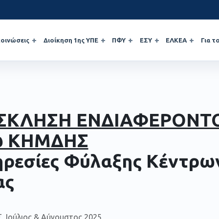
οινώσεις
Διοίκηση 1ης ΥΠΕ
ΠΦΥ
ΕΣΥ
ΕΛΚΕΑ
Για τ
ΣΚΛΗΣΗ ΕΝΔΙΑΦΕΡΟΝΤ
ω ΚΗΜΔΗΣ
ηρεσίες Φύλαξης Κέντρω
ας
 Ιούλιος & Αύγουστος 2025