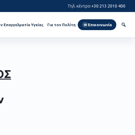
Τηλ. κέντρο
:
+30 213 2010 400
ον Επαγγελματία Υγείας
Για τον Πολίτη
Επικοινωνία
✉
ΟΣ
ν