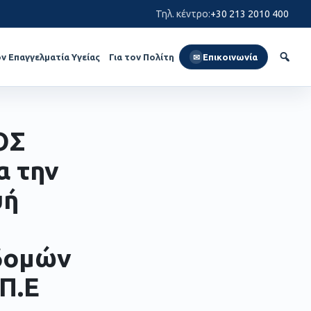
Τηλ. κέντρο
:
+30 213 2010 400
ον Επαγγελματία Υγείας
Για τον Πολίτη
Επικοινωνία
✉
ΟΣ
α την
υή
δομών
Π.Ε