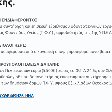
κής.
 ΕΝΔΙΑΦΕΡΟΝΤΟΣ:
σια συντήρηση και επισκευή εξοπλισμού οδοντοτεχνικών ερ
 Φροντίδας Υγείας (Π.Φ.Υ ) , αρμοδιότητάς της 1ης Υ.Π.Ε Α
ΞΙΟΛΟΓΗΣΗΣ:
ον συμφέρουσα από οικονομική άποψη προσφορά μόνο βάσει τ
ΠΡΟΫΠΟΛΟΓΙΣΘΕΙΣΑ ΔΑΠΑΝΗ:
ων Πεντακοσίων ευρώ (5.500€ ) χωρίς το Φ.Π.Α 24 %, συν Χίλι
ροϋπολογισθείσα δαπάνη ετήσιας επισκευής και συντήρηση
των δημόσιων δομών Π.Φ.Υ, ύψους Έξι χιλιάδων Οκτακοσίων 
ΩΧΘΒ469Η26-ΗΝΔ