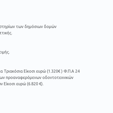
γαστηρίων των δημόσιων δομών
ττικής.
ιμής.
α Τριακόσια Είκοσι ευρώ (1.320€ ) Φ.Π.Α 24
ς των προαναφερόμενων οδοντοτεχνικών
Είκοσι ευρώ (6.820 €).