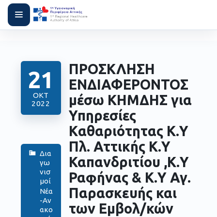
ΠΡΟΣΚΛΗΣΗ
21
ΕΝΔΙΑΦΕΡΟΝΤΟΣ
ΟΚΤ
μέσω ΚΗΜΔΗΣ για
2022
Υπηρεσίες
Kαθαριότητας Κ.Υ
Πλ. Αττικής Κ.Υ
Δια
Καπανδριτίου ,Κ.Υ
γω
νισ
Ραφήνας & Κ.Υ Αγ.
μοί
Παρασκευής και
Νέα
-Αν
των Εμβολ/κών
ακο