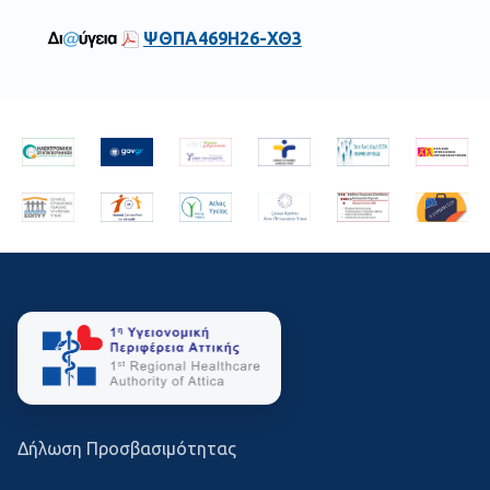
ΨΘΠΑ469Η26-ΧΘ3
Δήλωση Προσβασιμότητας