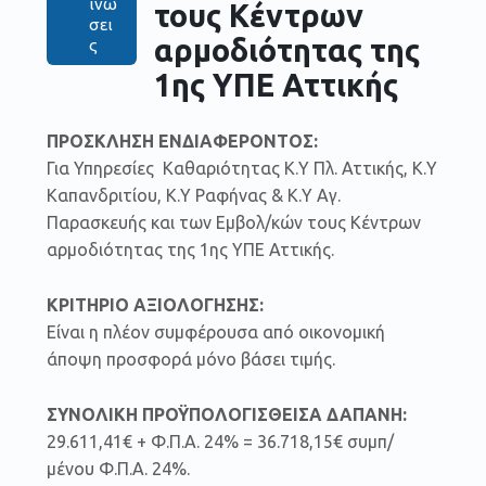
ινώ
τους Κέντρων
σει
αρμοδιότητας της
ς
1ης ΥΠΕ Αττικής
ΠΡΟΣΚΛΗΣΗ ΕΝΔΙΑΦΕΡΟΝΤΟΣ:
Για Υπηρεσίες Kαθαριότητας Κ.Υ Πλ. Αττικής, Κ.Υ
Καπανδριτίου, Κ.Υ Ραφήνας & Κ.Υ Αγ.
Παρασκευής και των Εμβολ/κών τους Κέντρων
αρμοδιότητας της 1ης ΥΠΕ Αττικής.
ΚΡΙΤΗΡΙΟ ΑΞΙΟΛΟΓΗΣΗΣ:
Είναι η πλέον συμφέρουσα από οικονομική
άποψη προσφορά μόνο βάσει τιμής.
ΣΥΝΟΛΙΚΗ ΠΡΟΫΠΟΛΟΓΙΣΘΕΙΣΑ ΔΑΠΑΝΗ:
29.611,41€ + Φ.Π.Α. 24% = 36.718,15€ συμπ/
μένου Φ.Π.Α. 24%.