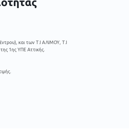
ιότητας
τρου), και των Τ.Ι ΑΛΙΜΟΥ, Τ.Ι
της 1ης ΥΠΕ Αττικής.
ιμής.