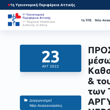
1η Υγειονομική Περιφέρεια Αττικής
1η ΥΠΕ
Νέα-Ανακ
ΠΡΟ
23
μέσω
ΑΥΓ 2022
Kαθα
& το
των 
ΑΡΓΥ
Διαγωνισμοί
Νέα-Ανακοινώσεις