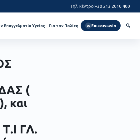
Τηλ. κέντρο
:
+30 213 2010 400
ον Επαγγελματία Υγείας
Για τον Πολίτη
Επικοινωνία
✉
ΟΣ
ΔΑΣ (
, και
.Ι ΓΛ.