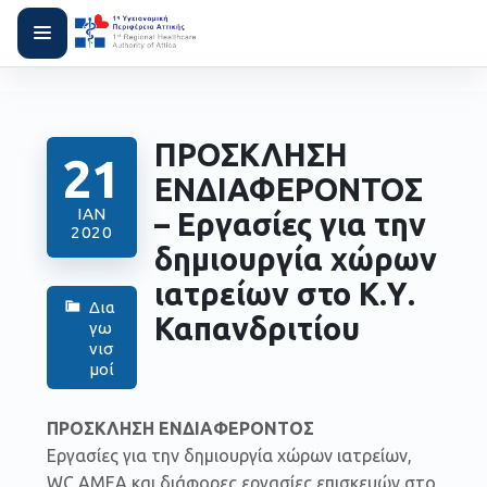
ΠΡΟΣΚΛΗΣΗ
21
ΕΝΔΙΑΦΕΡΟΝΤΟΣ
ΙΑΝ
– Εργασίες για την
2020
δημιουργία χώρων
ιατρείων στο Κ.Υ.
Δια
Καπανδριτίου
γω
νισ
μοί
ΠΡΟΣΚΛΗΣΗ ΕΝΔΙΑΦΕΡΟΝΤΟΣ
Εργασίες για την δημιουργία χώρων ιατρείων,
WC AMEA και διάφορες εργασίες επισκευών στο