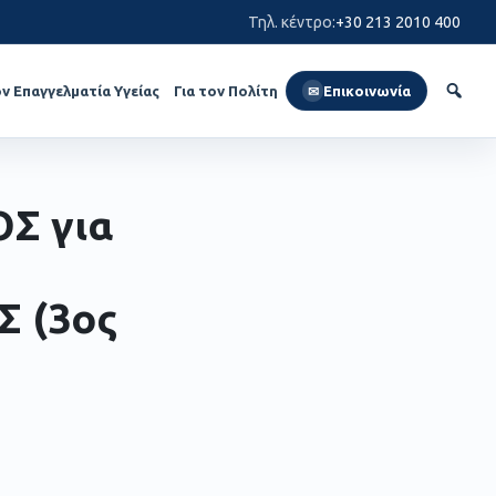
Τηλ. κέντρο
:
+30 213 2010 400
ον Επαγγελματία Υγείας
Για τον Πολίτη
Επικοινωνία
✉
Σ για
 (3ος