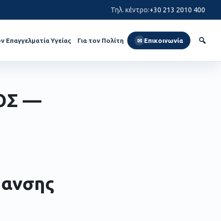
Τηλ. κέντρο
:
+30 213 2010 400
ον Επαγγελματία Υγείας
Για τον Πολίτη
Επικοινωνία
✉
ΟΣ —
μανσης