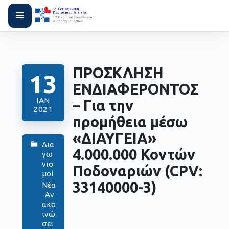
ΠΡΟΣΚΛΗΣΗ
13
ΕΝΔΙΑΦΕΡΟΝΤΟΣ
ΙΑΝ
– Για την
2021
προμήθεια μέσω
«ΔΙΑΥΓΕΙΑ»
Δια
4.000.000 Κοντών
γω
νισ
Ποδοναριών (CPV:
μοί
33140000-3)
Νέα
-Αν
ακο
ινώ
σει