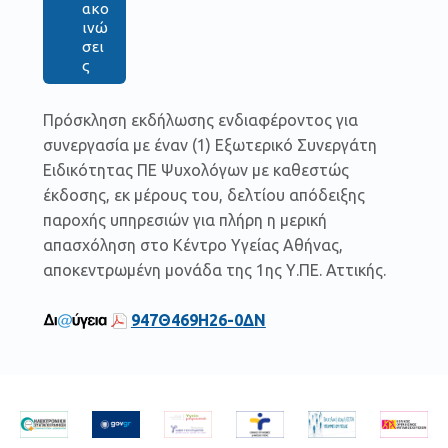
ακο
ινώ
σει
ς
Πρόσκληση εκδήλωσης ενδιαφέροντος για
συνεργασία με έναν (1) Εξωτερικό Συνεργάτη
Ειδικότητας ΠΕ Ψυχολόγων με καθεστώς
έκδοσης, εκ μέρους του, δελτίου απόδειξης
παροχής υπηρεσιών για πλήρη η μερική
απασχόληση στο Κέντρο Υγείας Αθήνας,
αποκεντρωμένη μονάδα της 1ης Υ.ΠΕ. Αττικής.
947Θ469Η26-0ΔΝ