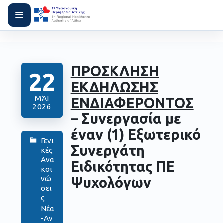
ΠΡΟΣΚΛΗΣΗ
22
ΕΚΔΗΛΩΣΗΣ
ΜΆΙ
ΕΝΔΙΑΦΕΡΟΝΤΟΣ
2026
– Συνεργασία με
έναν (1) Εξωτερικό
Γενι
Συνεργάτη
κές
Ανα
Ειδικότητας ΠΕ
κοι
Ψυχολόγων
νώ
σει
ς
Νέα
-Αν