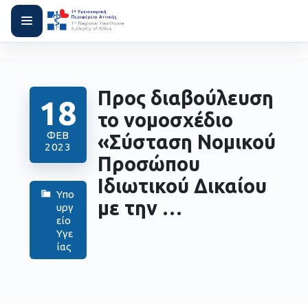
Προς διαβούλευση
18
το νομοσχέδιο
ΦΕΒ
«Σύσταση Νομικού
2023
Προσώπου
Ιδιωτικού Δικαίου
Υπο
με την …
υργ
είο
Υγε
ίας