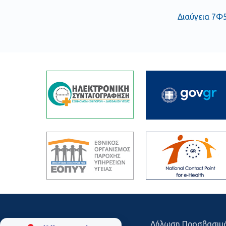
Διαύγεια 7Φ
Δήλωση Προσβασιμ