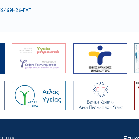
58469Η26-ΓΧΓ
Επικ
ότητας