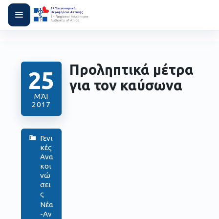
Προληπτικά μέτρα
25
για τον καύσωνα
ΜΆΙ
2017
Γενι
κές
Ανα
κοι
νώ
σει
ς
Νέα
-Αν