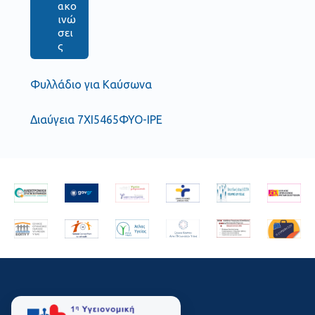
ακο
ινώ
σει
ς
Φυλλάδιο για Καύσωνα
Διαύγεια 7ΧΙ5465ΦΥΟ-ΙΡΕ