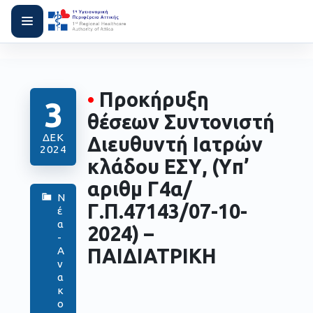
•
Προκήρυξη
3
θέσεων Συντονιστή
ΔΕΚ
Διευθυντή Ιατρών
2024
κλάδου ΕΣΥ, (Yπ’
αριθμ Γ4α/
Ν
Γ.Π.47143/07-10-
έ
α
2024) –
-
ΠΑΙΔΙΑΤΡΙΚΗ
Α
ν
α
κ
ο