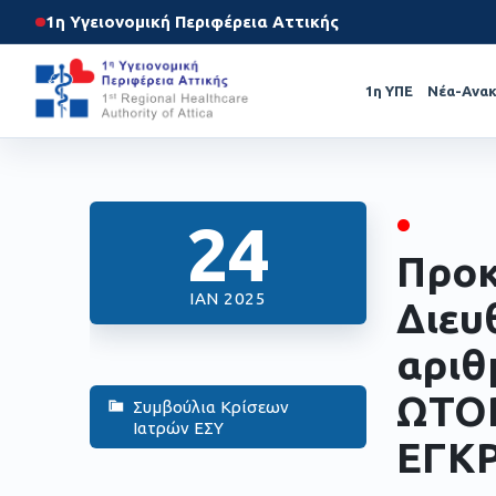
1η Υγειονομική Περιφέρεια Αττικής
1η ΥΠΕ
Νέα-Ανακ
•
24
Προκ
ΙΑΝ 2025
Διευ
αριθ
ΩΤΟ
Συμβούλια Κρίσεων
Ιατρών ΕΣΥ
ΕΓΚΡ