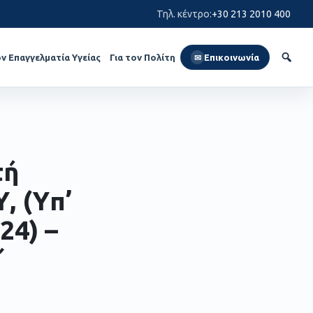
Τηλ. κέντρο
:
+30 213 2010 400
ον Επαγγελματία Υγείας
Για τον Πολίτη
Επικοινωνία
✉
τή
, (Yπ’
24) –
΄