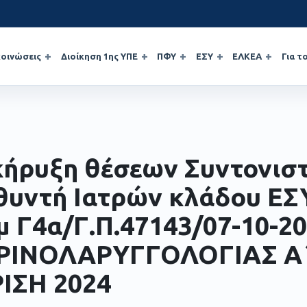
οινώσεις
Διοίκηση 1ης ΥΠΕ
ΠΦΥ
ΕΣΥ
ΕΛΚΕΑ
Για τ
ήρυξη θέσεων Συντονισ
θυντή Ιατρών κλάδου ΕΣΥ
μ Γ4α/Γ.Π.47143/07-10-20
ΡΙΝΟΛΑΡΥΓΓΟΛΟΓΙΑΣ Α
ΙΣΗ 2024