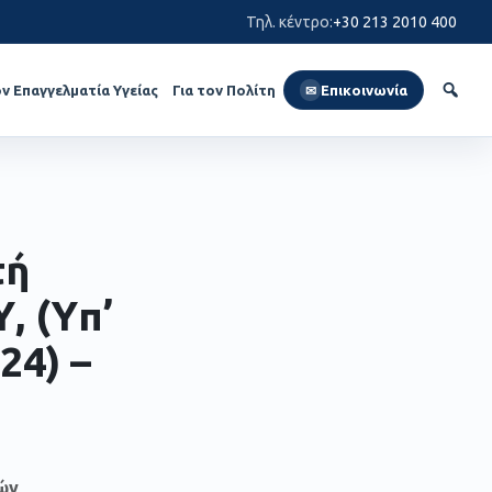
Τηλ. κέντρο
:
+30 213 2010 400
ον Επαγγελματία Υγείας
Για τον Πολίτη
Επικοινωνία
✉
τή
, (Yπ’
24) –
ών