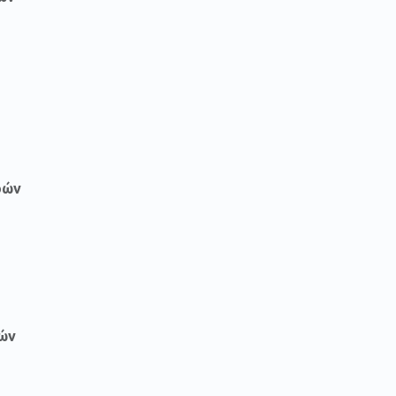
ρών
ών