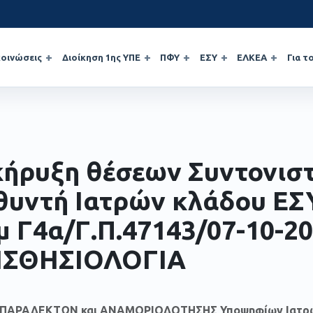
οινώσεις
Διοίκηση 1ης ΥΠΕ
ΠΦΥ
ΕΣΥ
ΕΛΚΕΑ
Για τ
ήρυξη θέσεων Συντονισ
θυντή Ιατρών κλάδου ΕΣΥ
μ Γ4α/Γ.Π.47143/07-10-20
ΙΣΘΗΣΙΟΛΟΓΙΑ
Η ΠΑΡΑΔΕΚΤΩΝ και ΑΝΑΜΟΡΙΟΔΟΤΗΣΗΣ Υποψηφίων Ιατρ