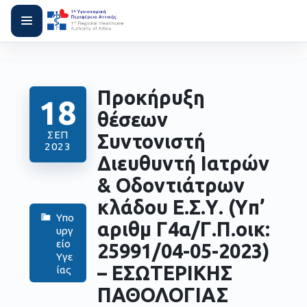
Προκήρυξη
18
θέσεων
ΣΕΠ
Συντονιστή
2023
Διευθυντή Ιατρών
& Οδοντιάτρων
κλάδου Ε.Σ.Υ. (Yπ’
Υπο
αριθμ Γ4α/Γ.Π.οικ:
υργ
είο
25991/04-05-2023)
Υγε
–
ΕΣΩΤΕΡΙΚΗΣ
ίας
ΠΑΘΟΛΟΓΙΑΣ