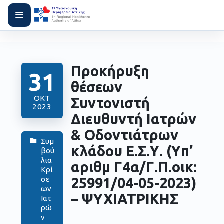
Προκήρυξη
31
θέσεων
ΟΚΤ
Συντονιστή
2023
Διευθυντή Ιατρών
& Οδοντιάτρων
Συμ
κλάδου Ε.Σ.Υ. (Yπ’
βού
λια
αριθμ Γ4α/Γ.Π.οικ:
Κρί
25991/04-05-2023)
σε
ων
–
ΨΥΧΙΑΤΡΙΚΗΣ
Ιατ
ρώ
ν