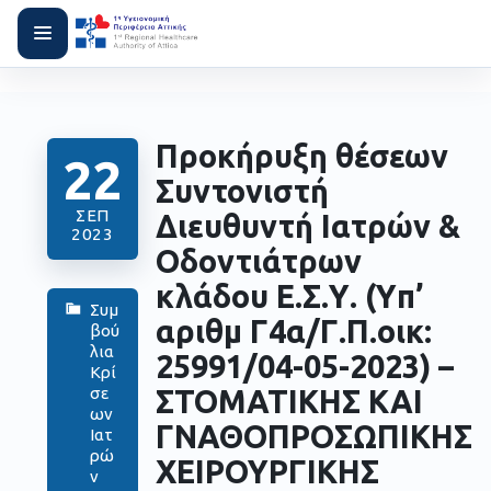
Προκήρυξη θέσεων
22
Συντονιστή
ΣΕΠ
Διευθυντή Ιατρών &
2023
Οδοντιάτρων
κλάδου Ε.Σ.Υ. (Yπ’
Συμ
αριθμ Γ4α/Γ.Π.οικ:
βού
λια
25991/04-05-2023) –
Κρί
ΣΤΟΜΑΤΙΚΗΣ ΚΑΙ
σε
ων
ΓΝΑΘΟΠΡΟΣΩΠΙΚΗΣ
Ιατ
ρώ
ΧΕΙΡΟΥΡΓΙΚΗΣ
ν