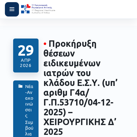
•
Προκήρυξη
29
θέσεων
ΑΠΡ
ειδικευμένων
2026
ιατρών του
κλάδου Ε.Σ.Υ. (υπ’
Νέα
αριθμ Γ4α/
-Αν
ακο
Γ.Π.53710/04-12-
ινώ
2025) –
σει
ς
ΧΕΙΡΟΥΡΓΙΚΗΣ Δ’
Συμ
βού
2025
λια