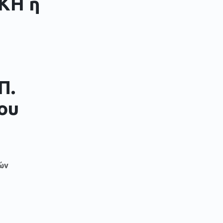
ΚΗ ή
Π.
ου
ών