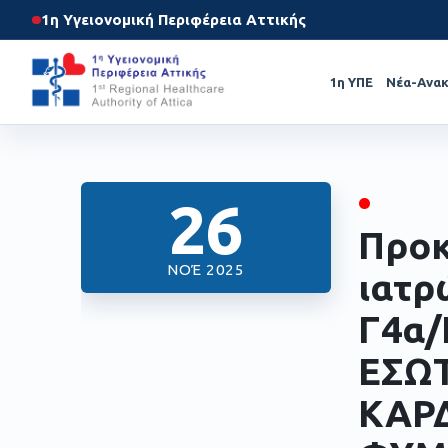
1η Υγειονομική Περιφέρεια Αττικής
1η ΥΠΕ
Νέα-Ανακ
•
26
Προκ
ΝΟΈ 2025
ιατρ
Γ4α/
ΕΣΩ
ΚΑΡ