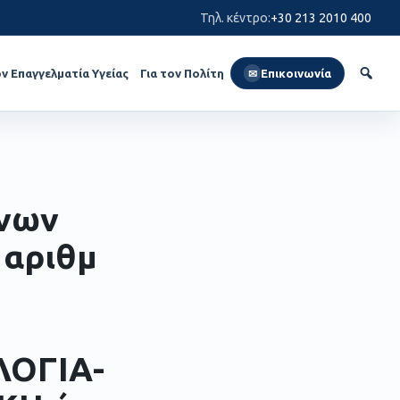
Τηλ. κέντρο
:
+30 213 2010 400
ον Επαγγελματία Υγείας
Για τον Πολίτη
Επικοινωνία
✉
ένων
 αριθμ
ΟΓΙΑ-