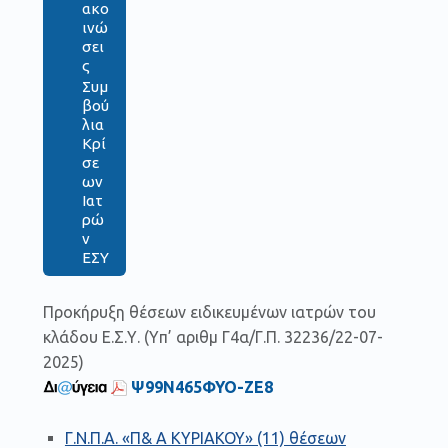
ακο
ινώ
σει
ς
Συμ
βού
λια
Κρί
σε
ων
Ιατ
ρώ
ν
ΕΣΥ
Προκήρυξη θέσεων ειδικευμένων ιατρών του
κλάδου Ε.Σ.Υ. (Yπ’ αριθμ Γ4α/Γ.Π. 32236/22-07-
2025)
Ψ99Ν465ΦΥΟ-ΖΕ8
Γ.Ν.Π.Α. «Π& Α ΚΥΡΙΑΚΟΥ» (11) θέσεων