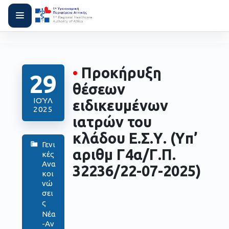
•
Προκήρυξη
29
θέσεων
ΙΟΎΛ
ειδικευμένων
2025
ιατρών του
κλάδου Ε.Σ.Υ. (Yπ’
Γενι
αριθμ Γ4α/Γ.Π.
κές
Ανα
32236/22-07-2025)
κοι
νώ
σει
ς
Νέα
-Αν