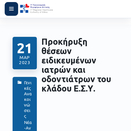
Προκήρυξη
21
θέσεων
ΜΑΡ
ειδικευμένων
2023
ιατρών και
οδοντιάτρων του
Γενι
κλάδου Ε.Σ.Υ.
κές
Ανα
κοι
νώ
σει
ς
Νέα
-Αν