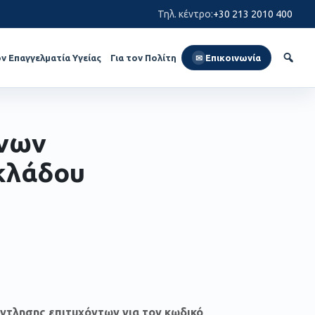
Τηλ. κέντρο
:
+30 213 2010 400
ον Επαγγελματία Υγείας
Για τον Πολίτη
Επικοινωνία
✉
ένων
 κλάδου
ντλησης επιτυχόντων για τον κωδικό