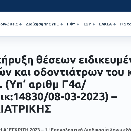
οινώσεις
Διοίκηση 1ης ΥΠΕ
ΠΦΥ
ΕΣΥ
ΕΛΚΕΑ
Για τ
ήρυξη θέσεων ειδικευμ
ών και οδοντιάτρων του
. (Yπ’ αριθμ Γ4α/
οικ:14830/08-03-2023) –
ΙΑΤΡΙΚΗΣ
η
 Α’ ΕΓΚΡΙΣΗ 2023 – 1
Επαναληπτική Διαδικασία λόγω εξά