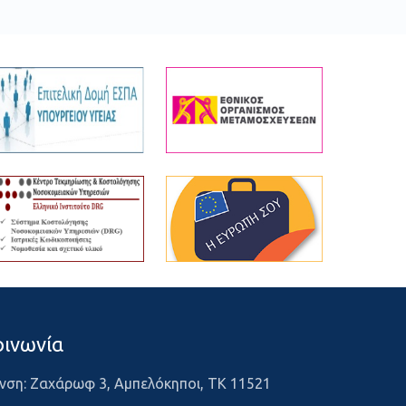
οινωνία
νση: Ζαχάρωφ 3, Αμπελόκηποι, ΤΚ 11521