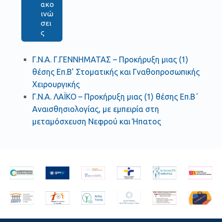
ακο
ινώ
σει
ς
Γ.Ν.Α. Γ.ΓΕΝΝΗΜΑΤΑΣ – Προκήρυξη μιας (1)
θέσης Επ.Β’ Στοματικής και Γναθοπροσωπικής
Χειρουργικής
Γ.Ν.Α. ΛΑΪΚΟ – Προκήρυξη μιας (1) θέσης Επ.Β΄
Αναισθησιολογίας, με εμπειρία στη
μεταμόσχευση Νεφρού και Ήπατος