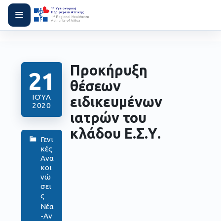
Προκήρυξη
21
θέσεων
ΙΟΎΛ
ειδικευμένων
2020
ιατρών του
κλάδου Ε.Σ.Υ.
Γενι
κές
Ανα
κοι
νώ
σει
ς
Νέα
-Αν