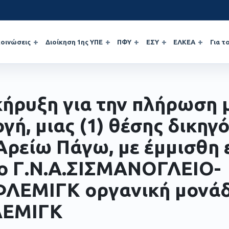
οινώσεις
Διοίκηση 1ης ΥΠΕ
ΠΦΥ
ΕΣΥ
ΕΛΚΕΑ
Για τ
ήρυξη για την πλήρωση 
ογή, μιας (1) θέσης δικηγ
Αρείω Πάγω, με έμμισθη 
το Γ.Ν.Α.ΣΙΣΜΑΝΟΓΛΕΙΟ-
ΛΕΜΙΓΚ οργανική μονά
ΛΕΜΙΓΚ