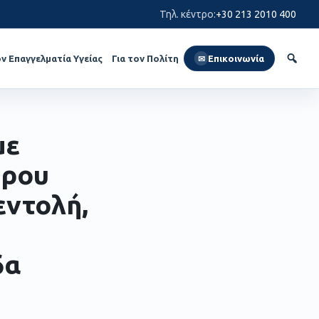
Τηλ. κέντρο
:
+30 213 2010 400
ον Επαγγελματία Υγείας
Για τον Πολίτη
Επικοινωνία
✉
με
όρου
εντολή,
δα