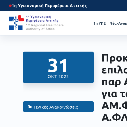
1η Υγειονομική Περιφέρεια Αττικής
1η ΥΠΕ
Νέα-Ανακ
Προκ
31
επιλ
ΟΚΤ 2022
παρ 
για 
ΑΜ.Φ
Γενικές Ανακοινώσεις
Α.Φ