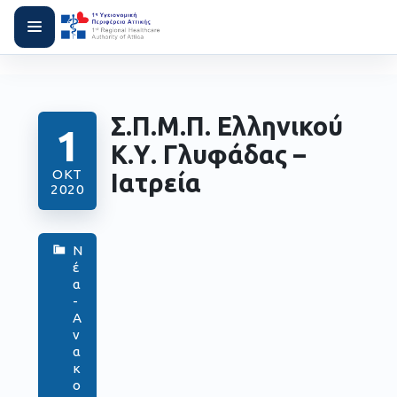
Σ.Π.Μ.Π. Ελληνικού
1
Κ.Υ. Γλυφάδας –
ΟΚΤ
Ιατρεία
2020
Ν
έ
α
-
Α
ν
α
κ
ο