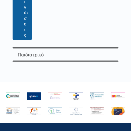
ι
ν
ώ
σ
ε
ι
ς
Παιδιατρικό