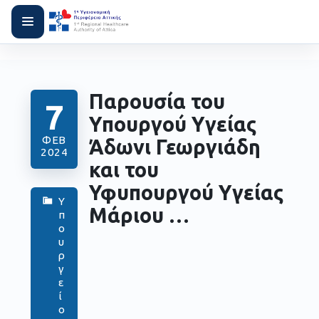
Παρουσία του
7
Υπουργού Υγείας
ΦΕΒ
Άδωνι Γεωργιάδη
2024
και του
Υφυπουργού Υγείας
Υ
Μάριου …
π
ο
υ
ρ
γ
ε
ί
ο