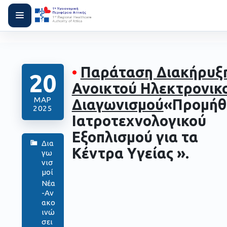
•
Παράταση Διακήρυξ
20
Ανοικτού Ηλεκτρονικ
ΜΑΡ
Διαγωνισμού
«Προμήθ
2025
Ιατροτεχνολογικού
Εξοπλισμού για τα
Δια
Κέντρα Υγείας ».
γω
νισ
μοί
Νέα
-Αν
ακο
ινώ
σει