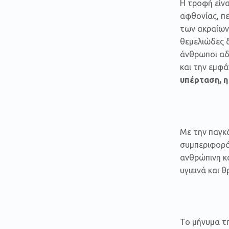
Η τροφή είνα
αφθονίας, π
των ακραίων 
θεμελιώδες 
άνθρωποι αδ
και την εμφ
υπέρταση, 
Με την παγκό
συμπεριφορά
ανθρώπινη κα
υγιεινά και 
Το μήνυμα τη