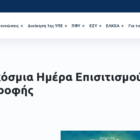
οινώσεις
Διοίκηση 1ης ΥΠΕ
ΠΦΥ
ΕΣΥ
ΕΛΚΕΑ
Για τ
όσμια Ημέρα Επισιτισμού
ροφής