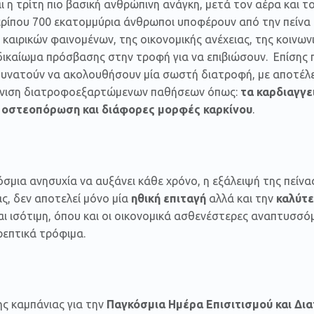
ι η τρίτη πιο βασική ανθρώπινη ανάγκη, μετά τον αέρα και τ
ερίπου 700 εκατομμύρια άνθρωποι υποφέρουν από την πείνα 
καιρικών φαινομένων, της οικονομικής ανέχειας, της κοινωνι
δικαίωμα πρόσβασης στην τροφή για να επιβιώσουν. Επίσης 
υνατούν να ακολουθήσουν μία σωστή διατροφή, με αποτέλε
άνιση διατροφοεξαρτώμενων παθήσεων όπως:
τα καρδιαγγε
η οστεοπόρωση και διάφορες μορφές καρκίνου
.
σμια ανησυχία να αυξάνει κάθε χρόνο, η εξάλειψή της πείνας
ς, δεν αποτελεί μόνο μία
ηθική επιταγή
αλλά και την
καλύτε
ι ισότιμη, όπου και οι οικονομικά ασθενέστερες αναπτυσσ
θρεπτικά τρόφιμα.
ς καμπάνιας για την
Παγκόσμια Ημέρα Επισιτισμού και Δια