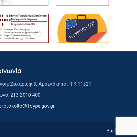
οινωνία
νση: Ζαχάρωφ 3, Αμπελόκηποι, ΤΚ 11521
ωνο:
213 2010 400
protokollo@1dype.gov.gr
Back to top ↑