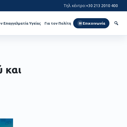
Τηλ. κέντρο
:
+30 213 2010 400
ον Επαγγελματία Υγείας
Για τον Πολίτη
Επικοινωνία
✉
 και