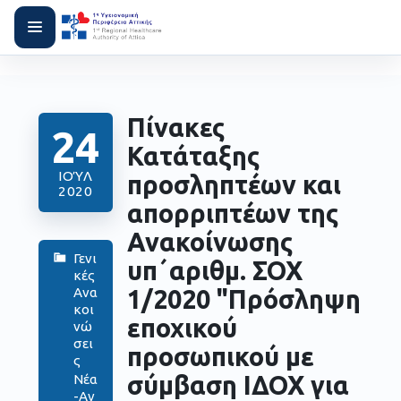
Πίνακες
24
Κατάταξης
ΙΟΎΛ
προσληπτέων και
2020
απορριπτέων της
Ανακοίνωσης
Γενι
υπ΄αριθμ. ΣΟΧ
κές
Ανα
1/2020 "Πρόσληψη
κοι
εποχικού
νώ
σει
προσωπικού με
ς
σύμβαση ΙΔΟΧ για
Νέα
-Αν