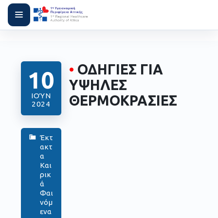
•
ΟΔΗΓΙΕΣ ΓΙΑ
10
ΥΨΗΛΕΣ
ΙΟΎΝ
ΘΕΡΜΟΚΡΑΣΙΕΣ
2024
Έκτ
ακτ
α
Και
ρικ
ά
Φαι
νόμ
ενα