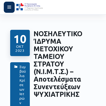
ΝΟΣΗΛΕΥΤΙΚΟ
10
ΊΔΡΥΜΑ
ΟΚΤ
ΜΕΤΟΧΙΚΟΥ
2023
ΤΑΜΕΙΟΥ
ΣΤΡΑΤΟΥ
Συμ
(Ν.Ι.Μ.Τ.Σ.) –
βού
λια
Αποτελέσματα
Κρί
Συνεντεύξεων
σε
ων
ΨΥΧΙΑΤΡΙΚΗΣ
Ιατ
ρώ
ν