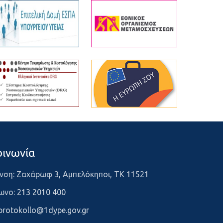
οινωνία
νση: Ζαχάρωφ 3, Αμπελόκηποι, ΤΚ 11521
ωνο:
213 2010 400
protokollo@1dype.gov.gr