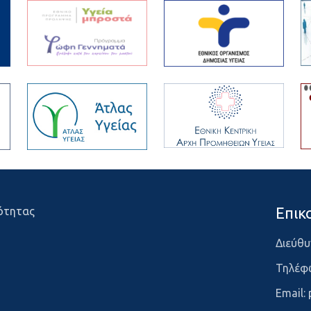
Επικ
ότητας
Διεύθυ
Τηλέφ
Email: