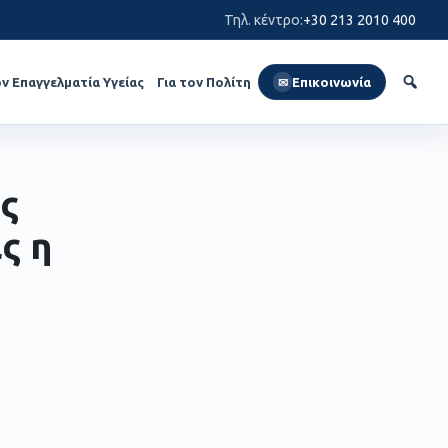
Τηλ. κέντρο
:
+30 213 2010 400
ον Επαγγελματία Υγείας
Για τον Πολίτη
Επικοινωνία
✉
ς
ς η