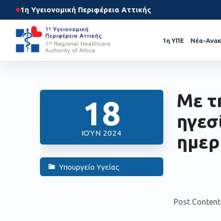
1η Υγειονομική Περιφέρεια Αττικής
1η ΥΠΕ
Νέα-Ανακ
Με τ
18
ηγεσ
ΙΟΎΝ 2024
ημερ
Υπουργείο Υγείας
Post Content