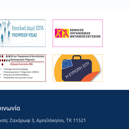
οινωνία
νση: Ζαχάρωφ 3, Αμπελόκηποι, ΤΚ 11521