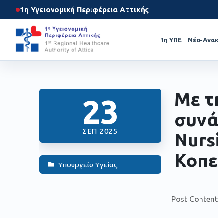
1η Υγειονομική Περιφέρεια Αττικής
1η ΥΠΕ
Νέα-Ανακ
Με τ
23
συνά
ΣΕΠ 2025
Nurs
Κοπε
Υπουργείο Υγείας
Post Content