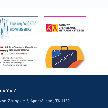
οινωνία
νση: Ζαχάρωφ 3, Αμπελόκηποι, ΤΚ 11521