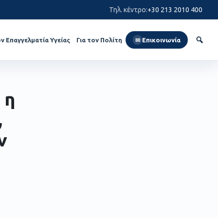
Τηλ. κέντρο
:
+30 213 2010 400
ον Επαγγελματία Υγείας
Για τον Πολίτη
Επικοινωνία
✉
 η
,
ν