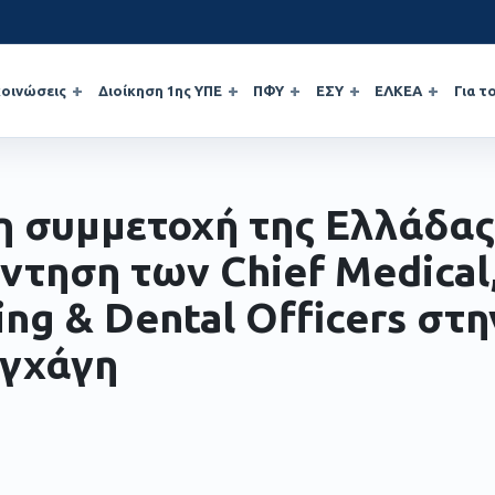
οινώσεις
Διοίκηση 1ης ΥΠΕ
ΠΦΥ
ΕΣΥ
ΕΛΚΕΑ
Για τ
η συμμετοχή της Ελλάδας
ντηση των Chief Medical
ing & Dental Officers στη
γχάγη