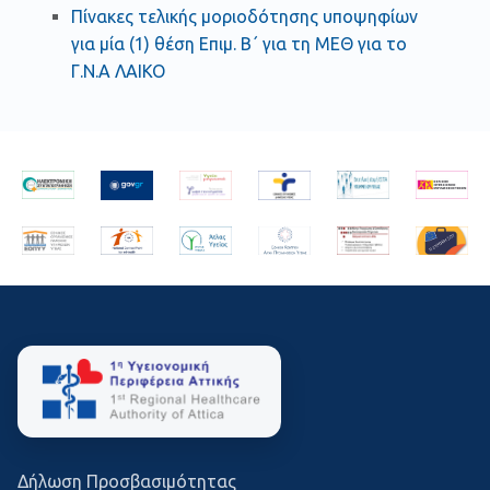
Πίνακες τελικής μοριοδότησης υποψηφίων
για μία (1) θέση Επιμ. Β΄ για τη ΜΕΘ για το
Γ.Ν.Α ΛΑΙΚΟ
Δήλωση Προσβασιμότητας