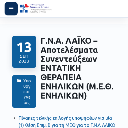
Γ.Ν.Α. ΛΑΪΚΟ –
13
Αποτελέσματα
ΣΕΠ
Συνεντεύξεων
2023
ΕΝΤΑΤΙΚΗ
ΘΕΡΑΠΕΙΑ
Υπο
ΕΝΗΛΙΚΩΝ (Μ.Ε.Θ.
υργ
είο
ΕΝΗΛΙΚΩΝ)
Υγε
ίας
Πίνακες τελικής επιλογής υποψηφίων για μία
(1) θέση Επιμ. Β για τη ΜΕΘ για το Γ.Ν.Α ΛΑΙΚΟ