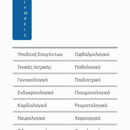
ι
ν
ώ
σ
ε
ι
ς
Υποδοχή Επειγόντων
Οφθαλμολογικό
Γενικής Ιατρικής
Παθολογικό
Γυναικολογικό
Παιδιατρικό
Ενδοκρινολογικό
Πνευμονολογικό
Καρδιολογικό
Ρευματολογικό
Νευρολογικό
Χειρουργικό