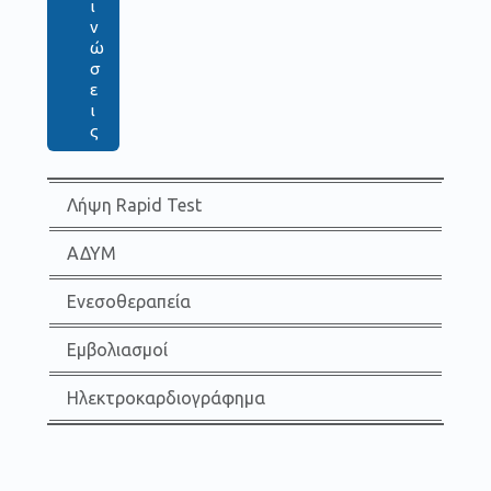
ι
ν
ώ
σ
ε
ι
ς
Λήψη Rapid Test
ΑΔΥΜ
Ενεσοθεραπεία
Εμβολιασμοί
Ηλεκτροκαρδιογράφημα