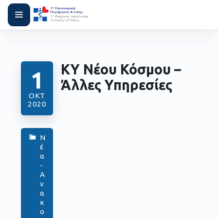
ΚΥ Νέου Κόσμου –
1
Άλλες Υπηρεσίες
ΟΚΤ
2020
Ν
έ
α
-
Α
ν
α
κ
ο