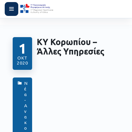
ΚΥ Κορωπίου –
1
Άλλες Υπηρεσίες
ΟΚΤ
2020
Ν
έ
α
-
Α
ν
α
κ
ο