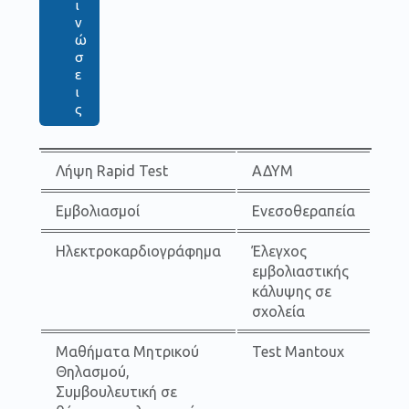
ι
ν
ώ
σ
ε
ι
ς
Λήψη Rapid Test
ΑΔΥΜ
Εμβολιασμοί
Ενεσοθεραπεία
Ηλεκτροκαρδιογράφημα
Έλεγχος
εμβολιαστικής
κάλυψης σε
σχολεία
Μαθήματα Μητρικού
Test Mantoux
Θηλασμού,
Συμβουλευτική σε