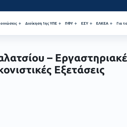
οινώσεις
Διοίκηση 1ης ΥΠΕ
ΠΦΥ
ΕΣΥ
ΕΛΚΕΑ
Για τ
αλατσίου – Εργαστηριακέ
κονιστικές Εξετάσεις