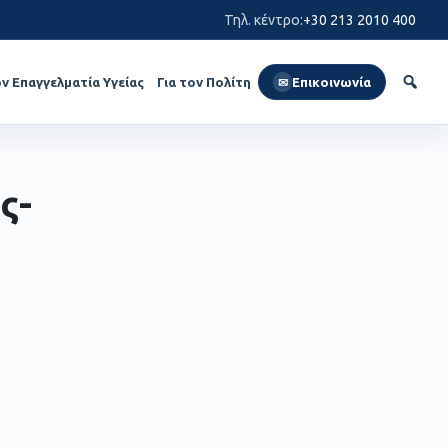
Τηλ. κέντρο
:
+30 213 2010 400
ον Επαγγελματία Υγείας
Για τον Πολίτη
Επικοινωνία
✉
ς-